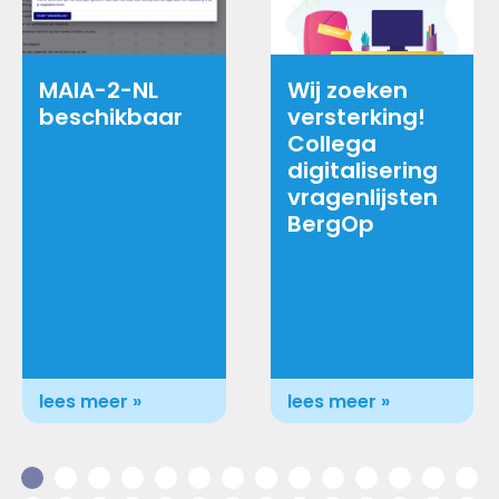
MAIA-2-NL
Wij zoeken
beschikbaar
versterking!
Collega
digitalisering
vragenlijsten
BergOp
lees meer »
lees meer »