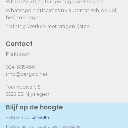
WHODAS 2.0 Zelfrapportage beschikbaar
WhatsApp-notificaties nu automatisch, ook bij
herinneringen
Training Werken met Vragenlijsten
Contact
Praktikon
024-3615480
info@bergop.net
Toernooiveld 5
6525 ED Nijmegen
Blijf op de hoogte
Volg ons op
LinkedIn
.
Meld u hier aan voor onze nieuwsbrief: