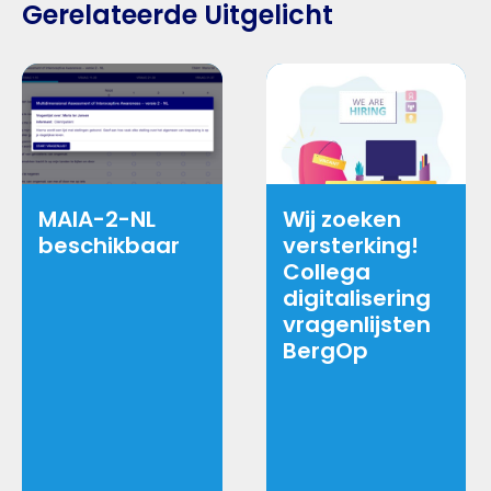
Gerelateerde Uitgelicht
MAIA-2-NL
Wij zoeken
beschikbaar
versterking!
Collega
digitalisering
vragenlijsten
BergOp