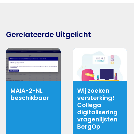
Gerelateerde Uitgelicht
MAIA-2-NL
Wij zoeken
beschikbaar
versterking!
Collega
digitalisering
vragenlijsten
BergOp