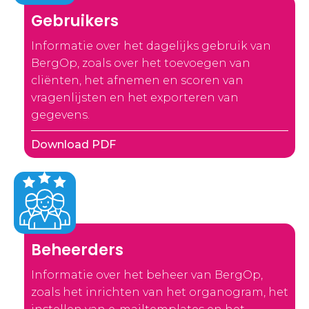
Gebruikers
Informatie over het dagelijks gebruik van
BergOp, zoals over het toevoegen van
cliënten, het afnemen en scoren van
vragenlijsten en het exporteren van
gegevens.
Download PDF
Beheerders
Informatie over het beheer van BergOp,
zoals het inrichten van het organogram, het