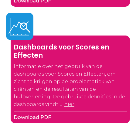
Download PDF
Dashboards voor Scores en
Effecten
Informatie over het gebruik van de
dashboards voor Scores en Effecten, om
zicht te krijgen op de problematiek van
cliënten en de resultaten van de
hulpverlening. De gebruikte definities in de
dashboards vindt u
hier
.
Download PDF