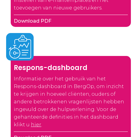
instellen van e-mailtemplates en het
toevoegen van nieuwe gebruikers.
Download PDF
Respons-dashboard
Informatie over het gebruik van het
Respons-dashboard in BergOp, om inzicht
te krijgen in hoeveel cliënten, ouders of
andere betrokkenen vragenlijsten hebben
ingevuld over de hulpverlening. Voor de
gehanteerde definities in het dashboard
klikt u
hier
.