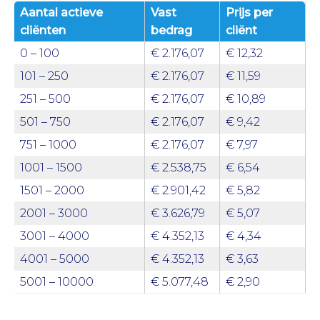
Aantal actieve
Vast
Prijs per
cliënten
bedrag
cliënt
0 – 100
€ 2.176,07
€ 12,32
101 – 250
€ 2.176,07
€ 11,59
251 – 500
€ 2.176,07
€ 10,89
501 – 750
€ 2.176,07
€ 9,42
751 – 1000
€ 2.176,07
€ 7,97
1001 – 1500
€ 2.538,75
€ 6,54
1501 – 2000
€ 2.901,42
€ 5,82
2001 – 3000
€ 3.626,79
€ 5,07
3001 – 4000
€ 4.352,13
€ 4,34
4001 – 5000
€ 4.352,13
€ 3,63
5001 – 10000
€ 5.077,48
€ 2,90